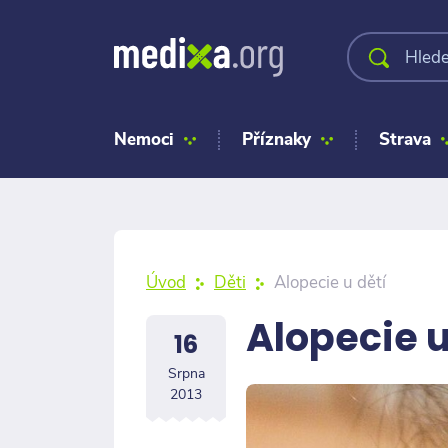
Nemoci
Příznaky
Strava
Úvod
Děti
Alopecie u dětí
Alopecie u
16
Srpna
2013