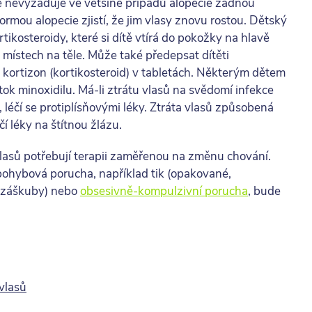
te nevyžaduje ve většině případů alopecie žádnou
ormou alopecie zjistí, že jim vlasy znovu rostou. Dětský
tikosteroidy, které si dítě vtírá do pokožky na hlavě
 místech na těle. Může také předepsat dítěti
a kortizon (kortikosteroid) v tabletách. Některým dětem
ok minoxidilu. Má-li ztrátu vlasů na svědomí infekce
léčí se protiplísňovými léky. Ztráta vlasů způsobená
čí léky na štítnou žlázu.
vlasů potřebují terapii zaměřenou na změnu chování.
á pohybová porucha, například tik (opakované,
é záškuby) nebo
obsesivně-kompulzivní porucha
, bude
vlasů