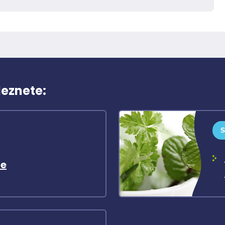
leznete:
ne