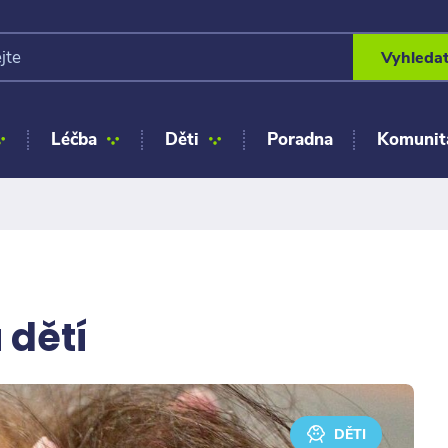
Vyhleda
Léčba
Děti
Poradna
Komunit
 dětí
DĚTI