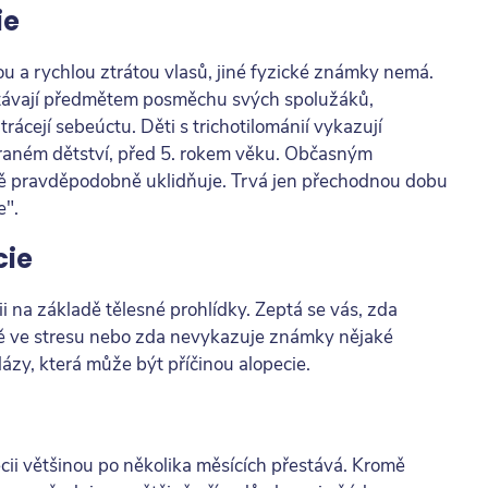
ie
ou a rychlou ztrátou vlasů, jiné fyzické známky nemá.
i stávají předmětem posměchu svých spolužáků,
trácejí sebeúctu. Děti s trichotilománií vykazují
 raném dětství, před 5. rokem věku. Občasným
ě pravděpodobně uklidňuje. Trvá jen přechodnou dobu
e".
cie
i na základě tělesné prohlídky. Zeptá se vás, zda
bě ve stresu nebo zda nevykazuje známky nějaké
lázy, která může být příčinou alopecie.
ii většinou po několika měsících přestává. Kromě