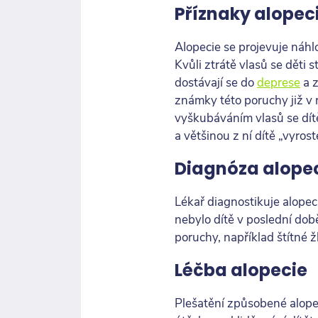
Příznaky alopec
AIopecie se projevuje náhl
Kvůli ztrátě vlasů se dět
dostávají se do
deprese
a z
známky této poruchy již v
vyškubáváním vlasů se dít
a většinou z ní dítě „vyrost
Diagnóza alope
Lékař diagnostikuje alopeci
nebylo dítě v poslední do
poruchy, například štítné ž
Léčba alopecie
Plešatění způsobené alopec