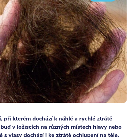
 při kterém dochází k náhlé a rychlé ztrátě
 buď v ložiscích na různých místech hlavy nebo
ě s vlasy dochází i ke ztrátě ochlupení na těle.