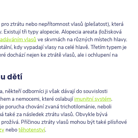
 pro ztrátu nebo nepřítomnost vlasů (plešatost), která
 Existují tři typy alopecie. Alopecia areata (ložisková
adáváním vlasů
ve skvrnách na různých místech hlavy.
tální, kdy vypadají vlasy na celé hlavě. Třetím typem je
eré dochází nejen ke ztrátě vlasů, ale i ochlupení na
 u dětí
, někteří odborníci ji však dávají do souvislosti
achem a nemocemi, které oslabují
imunitní systém
.
je porucha chování zvaná trichotilománie, neboli
á také za následek ztrátu vlasů. Obvykle bývá
 prožívá. Příčinou ztráty vlasů mohou být také plísňové
zy
nebo
těhotenství
.