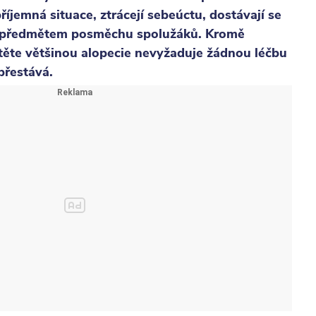
říjemná situace, ztrácejí sebeúctu, dostávají se
se předmětem posměchu spolužáků. Kromě
ítěte většinou alopecie nevyžaduje žádnou léčbu
přestává.