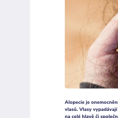
Alopecie je onemocnění,
vlasů. Vlasy vypadávají
na celé hlavě či společn