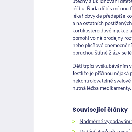
útěchy a uklidňování dítě
léčbu. Řada dětí s mírnou f
lékař obvykle předepíše kor
a na ostatních postižených
kortikosteroidové injekce 
pomohl volně prodejný rozt
nebo plísňové onemocnění, 
poruchou štítné žlázy se lé
Děti trpící vyškubáváním 
Jestliže je příčinou nějak
nekontrolovatelné svalov
nutná léčba medikamenty.
Související články
Nadměrné vypadávání 
Padání vlasů při kojení