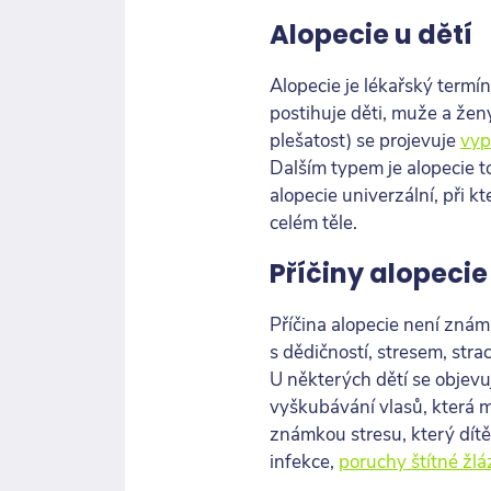
Alopecie u dětí
Alopecie je lékařský termín
postihuje děti, muže a ženy.
plešatost) se projevuje
vyp
Dalším typem je alopecie to
alopecie univerzální, při kt
celém těle.
Příčiny alopecie
Příčina alopecie není známa
s dědičností, stresem, str
U některých dětí se objevu
vyškubávání vlasů, která m
známkou stresu, který dítě
infekce,
poruchy štítné žlá