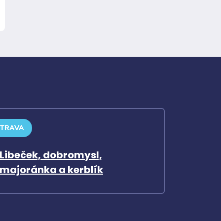
STRAVA
Libeček, dobromysl,
majoránka a kerblík