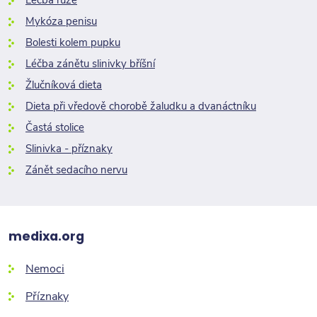
Léčba růže
Mykóza penisu
Bolesti kolem pupku
Léčba zánětu slinivky bříšní
Žlučníková dieta
Dieta při vředově chorobě žaludku a dvanáctníku
Častá stolice
Slinivka - příznaky
Zánět sedacího nervu
medixa.org
Nemoci
Příznaky