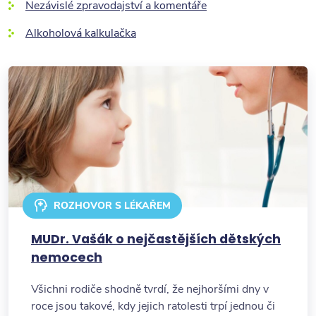
Nezávislé zpravodajství a komentáře
Alkoholová kalkulačka
ROZHOVOR S LÉKAŘEM
MUDr. Vašák o nejčastějších dětských
nemocech
Všichni rodiče shodně tvrdí, že nejhoršími dny v
roce jsou takové, kdy jejich ratolesti trpí jednou či