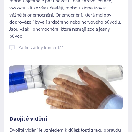
mohou ojediněle postihovat i jinak zdravé jedince,
vyskytují-li se však častěji, mohou signalizovat
vážnější onemocnění. Onemocnění, která mdloby
doprovázejí bývají srdečního nebo nervového původu.
Jsou však i onemocnění, která nemají zcela jasný
původ.
Zatím žádný komentář
Dvojité vidění
Dvojité vidění je vzhledem k důležitosti zraku opravdu