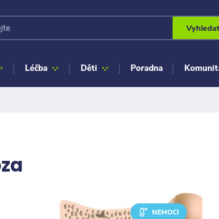
Vyhleda
Léčba
Děti
Poradna
Komunit
óza
NEMOCI