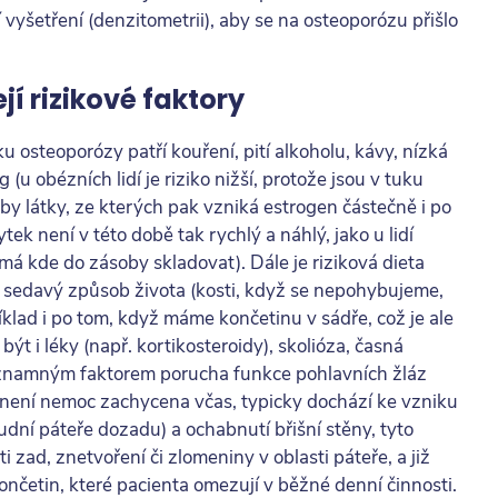
í vyšetření (denzitometrii), aby se na osteoporózu přišlo
jí rizikové faktory
 osteoporózy patří kouření, pití alkoholu, kávy, nízká
(u obézních lidí je riziko nižší, protože jsou v tuku
y látky, ze kterých pak vzniká estrogen částečně i po
k není v této době tak rychlý a náhlý, jako u lidí
á kde do zásoby skladovat). Dále je riziková dieta
 sedavý způsob života (kosti, když se nepohybujeme,
íklad i po tom, když máme končetinu v sádře, což je ale
ýt i léky (např. kortikosteroidy), skolióza, časná
namným faktorem porucha funkce pohlavních žláz
ení nemoc zachycena včas, typicky dochází ke vzniku
udní páteře dozadu) a ochabnutí břišní stěny, tyto
i zad, znetvoření či zlomeniny v oblasti páteře, a již
četin, které pacienta omezují v běžné denní činnosti.