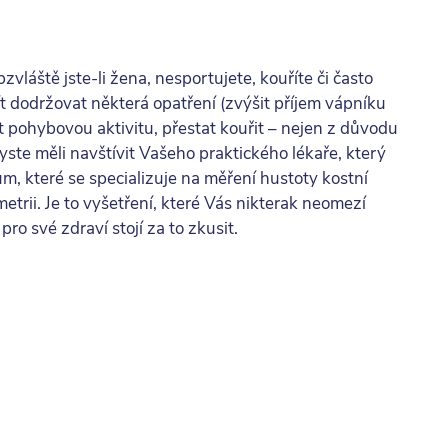
bzvláště jste-li žena, nesportujete, kouříte či často
ít dodržovat některá opatření (zvýšit příjem vápníku
t pohybovou aktivitu, přestat kouřit – nejen z důvodu
yste měli navštívit Vašeho praktického lékaře, který
um, které se specializuje na měření hustoty kostní
trii. Je to vyšetření, které Vás nikterak neomezí
pro své zdraví stojí za to zkusit.