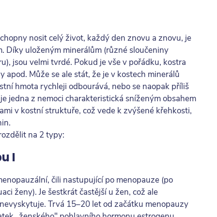
schopny nosit celý život, každý den znovu a znovu, je
ím. Díky uloženým minerálům (různé sloučeniny
u), jsou velmi tvrdé. Pokud je vše v pořádku, kostra
y apod. Může se ale stát, že je v kostech minerálů
ostní hmota rychleji odbourává, nebo se naopak příliš
 je jedna z nemoci charakteristická sníženým obsahem
mi v kostní struktuře, což vede k zvýšené křehkosti,
in.
ozdělit na 2 typy:
u I
menopauzální, čili nastupující po menopauze (po
ci ženy). Je šestkrát častější u žen, což ale
nevyskytuje. Trvá 15
–
20 let od začátku menopauzy
statek „ženského" pohlavního hormonu estrogenu.