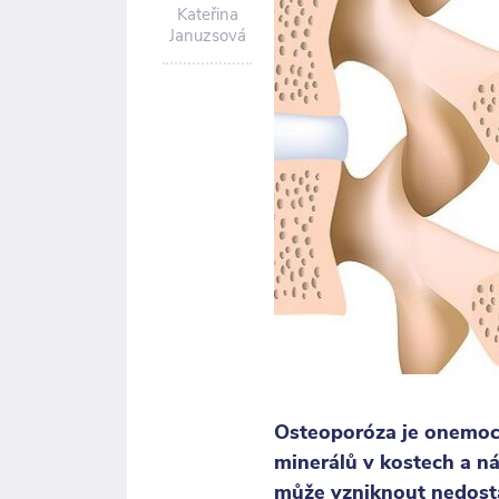
Kateřina
Januzsová
Osteoporóza je onemocn
minerálů v kostech a n
může vzniknout nedost