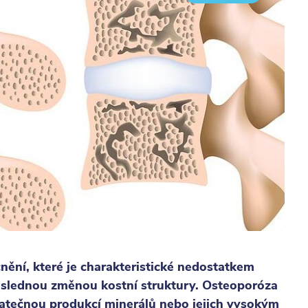
ění, které je charakteristické nedostatkem
áslednou změnou kostní struktury. Osteoporóza
atečnou produkcí minerálů nebo jejich vysokým