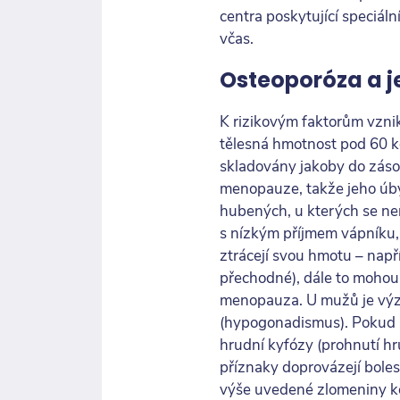
centra poskytující speciáln
včas.
Osteoporóza a je
K rizikovým faktorům vzniku
tělesná hmotnost pod 60 kg 
skladovány jakoby do zásob
menopauze, takže jeho úbyte
hubených, u kterých se nem
s nízkým příjmem vápníku,
ztrácejí svou hmotu – např
přechodné), dále to mohou b
menopauza. U mužů je výz
(hypogonadismus). Pokud n
hrudní kyfózy (prohnutí hr
příznaky doprovázejí bolest
výše uvedené zlomeniny kon