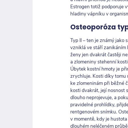
Estrogen totiž podporuje v
hladiny vápníku v organis
Osteoporóza typ
Typ II – ten je známý jako
vzniklá ve stáří zanikáním 
ženy jen dvakrát častěji n
a zlomeniny stehenní kosti
Úbytek kostní hmoty je př
zrychluje. Kosti díky tom
ke zlomeninám při běžné čin
kosti dvakrát, její nosnost
dlouho neprojevuje, a pok
pravidelné prohlídky, přij
rentgenovém snímku. Oste
v momentě, kdy je hustota k
dlouhém neléčeném průběhu