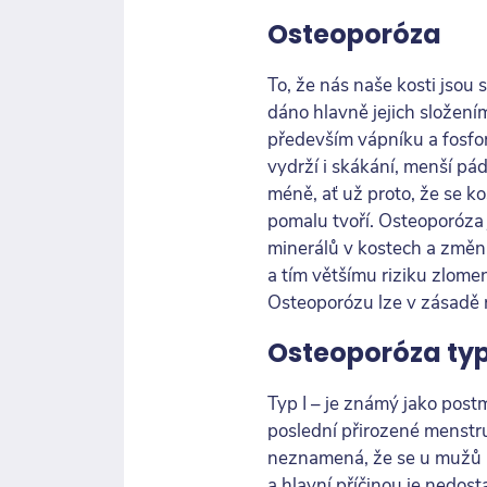
Osteoporóza
To, že nás naše kosti jsou 
dáno hlavně jejich složen
především vápníku a fosfor
vydrží i skákání, menší pád
méně, ať už proto, že se k
pomalu tvoří. Osteoporóza
minerálů v kostech a změna
a tím většímu riziku zlomen
Osteoporózu lze v zásadě r
Osteoporóza typ
Typ I – je známý jako post
poslední přirozené menstrua
neznamená, že se u mužů 
a hlavní příčinou je nedo