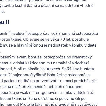
ýstavbu kostní tkáně a účastní se na udržení vhodné
mu.
u II
 senilní involuční osteoporóza, což znamená osteoporóza
kostní tkáně. Objevuje se ve věku 70 let, postihuje
ež muže a hlavní příčinou je nedostatek vápníku v dietě
.
irozeným jevem, bohužel osteoporóza ho dramaticky
u nemusí odolat každodennímu namáhání a dochází
nosti, či při minimálních úrazech. Sníží-li se hustota
 se sníží najednou čtyřikrát! Bohužel se osteoporóza
ud pacient nedbá na preventivní
–
nemoci předcházející
de se na ni až při zlomenině, nebo při náhodném
oporóza je však na rentgenovém snímku viditelná až
ostní tkáně snížena o třetinu, či polovinu čili po
 nemoci! Proto je také nutné pravidelně navštěvovat