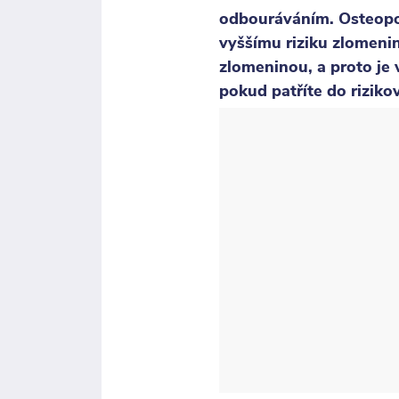
odbouráváním. Osteoporó
vyššímu riziku zlomenin
zlomeninou, a proto je 
pokud patříte do riziko