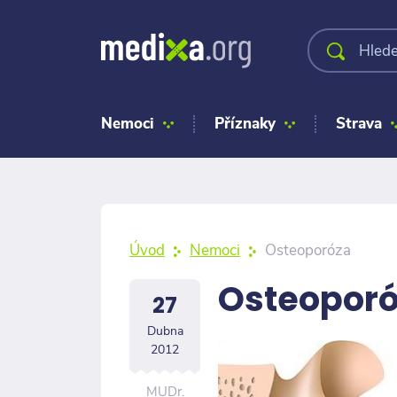
Nemoci
Příznaky
Strava
Úvod
Nemoci
Osteoporóza
Osteopor
27
Dubna
2012
MUDr.