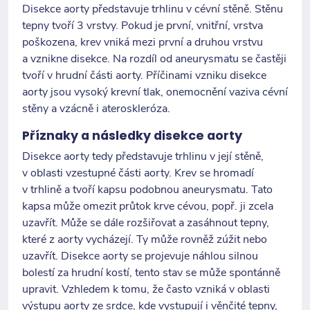
Disekce aorty představuje trhlinu v cévní stěně. Stěnu
tepny tvoří 3 vrstvy. Pokud je první, vnitřní, vrstva
poškozena, krev vniká mezi první a druhou vrstvu
a vznikne disekce. Na rozdíl od aneurysmatu se častěji
tvoří v hrudní části aorty. Příčinami vzniku disekce
aorty jsou vysoký krevní tlak, onemocnění vaziva cévní
stěny a vzácně i ateroskleróza.
Příznaky a následky disekce aorty
Disekce aorty tedy představuje trhlinu v její stěně,
v oblasti vzestupné části aorty. Krev se hromadí
v trhlině a tvoří kapsu podobnou aneurysmatu. Tato
kapsa může omezit průtok krve cévou, popř. ji zcela
uzavřít. Může se dále rozšiřovat a zasáhnout tepny,
které z aorty vycházejí. Ty může rovněž zúžit nebo
uzavřít. Disekce aorty se projevuje náhlou silnou
bolestí za hrudní kostí, tento stav se může spontánně
upravit. Vzhledem k tomu, že často vzniká v oblasti
výstupu aorty ze srdce, kde vystupují i věnčité tepny,