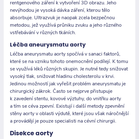
rentgenového záření k vytvoření 3D obrazu. Jeho
nevýhodou je vysoká dávka záření, kterou tělo
absorbuje. Ultrazvuk je naopak zcela bezpečnou
metodou, jež využívá průniku zvuku a jeho různého
vstřebávání v různých tkáních.
Léčba aneurysmatu aorty
Léčba aneurysmatu aorty spočívá v sanaci faktorů,
které se na vzniku tohoto onemocnění podílejí. K tomu
se využívá léků různých skupin. Je nutné tedy snižovat
vysoký tlak, snižovat hladinu cholesterolu v krvi.
Jedinou možností jak vyřešit problém aneurysmatu je
chirurgický zákrok. Často se nejprve přistupuje
k zavedení stentu, kovové výztuhy, do vnitřku aorty
a tím se céva zpevní. Existují i další metody zpevnění
stěny aorty v oblasti výdutě, které jsou však náročnější
a provádějí je pouze specialisti na cévní chirurgii.
Disekce aorty