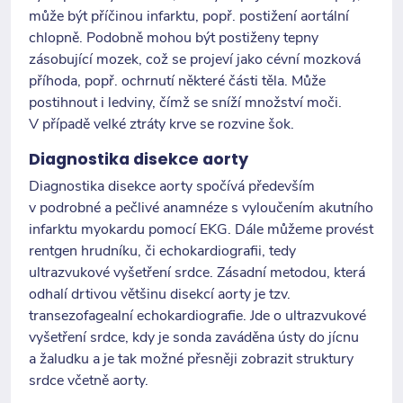
může být příčinou infarktu, popř. postižení aortální
chlopně. Podobně mohou být postiženy tepny
zásobující mozek, což se projeví jako cévní mozková
příhoda, popř. ochrnutí některé části těla. Může
postihnout i ledviny, čímž se sníží množství moči.
V případě velké ztráty krve se rozvine šok.
Diagnostika disekce aorty
Diagnostika disekce aorty spočívá především
v podrobné a pečlivé anamnéze s vyloučením akutního
infarktu myokardu pomocí EKG. Dále můžeme provést
rentgen hrudníku, či echokardiografii, tedy
ultrazvukové vyšetření srdce. Zásadní metodou, která
odhalí drtivou většinu disekcí aorty je tzv.
transezofagealní echokardiografie. Jde o ultrazvukové
vyšetření srdce, kdy je sonda zaváděna ústy do jícnu
a žaludku a je tak možné přesněji zobrazit struktury
srdce včetně aorty.