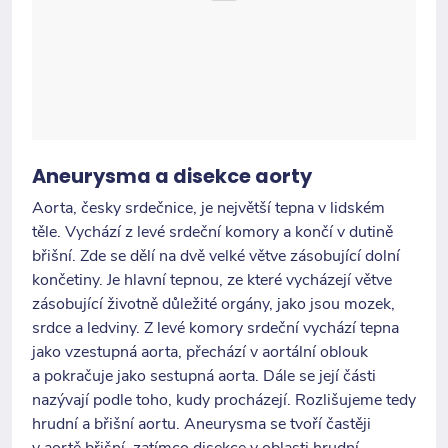
Aneurysma a disekce aorty
Aorta, česky srdečnice, je největší tepna v lidském
těle. Vychází z levé srdeční komory a končí v dutině
břišní. Zde se dělí na dvě velké větve zásobující dolní
končetiny. Je hlavní tepnou, ze které vycházejí větve
zásobující životně důležité orgány, jako jsou mozek,
srdce a ledviny. Z levé komory srdeční vychází tepna
jako vzestupná aorta, přechází v aortální oblouk
a pokračuje jako sestupná aorta. Dále se její části
nazývají podle toho, kudy procházejí. Rozlišujeme tedy
hrudní a břišní aortu. Aneurysma se tvoří častěji
v aortě břišní, zatímco disekce v oblasti hrudní,