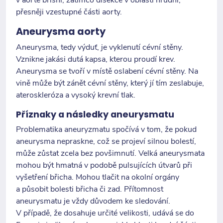
přesněji vzestupné části aorty.
Aneurysma aorty
Aneurysma, tedy výduť, je vyklenutí cévní stěny.
Vznikne jakási dutá kapsa, kterou proudí krev.
Aneurysma se tvoří v místě oslabení cévní stěny. Na
vině může být zánět cévní stěny, který jí tím zeslabuje,
ateroskleróza a vysoký krevní tlak.
Příznaky a následky aneurysmatu
Problematika aneuryzmatu spočívá v tom, že pokud
aneurysma nepraskne, což se projeví silnou bolestí,
může zůstat zcela bez povšimnutí. Velká aneurysmata
mohou být hmatná v podobě pulsujících útvarů při
vyšetření břicha. Mohou tlačit na okolní orgány
a působit bolesti břicha či zad. Přítomnost
aneurysmatu je vždy důvodem ke sledování.
V případě, že dosahuje určité velikosti, udává se do