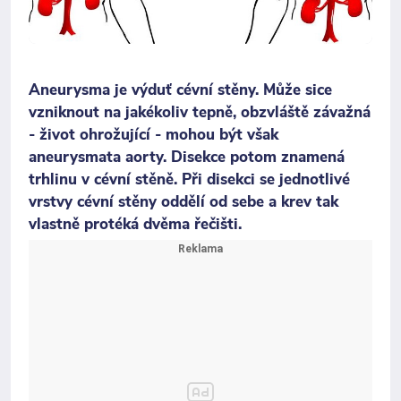
Aneurysma je výduť cévní stěny. Může sice
vzniknout na jakékoliv tepně, obzvláště závažná
- život ohrožující - mohou být však
aneurysmata aorty. Disekce potom znamená
trhlinu v cévní stěně. Při disekci se jednotlivé
vrstvy cévní stěny oddělí od sebe a krev tak
vlastně protéká dvěma řečišti.