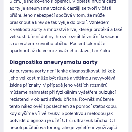
5 cm, je indikováno k operaci. V oblasti hrudní části
aorty je aneurysma vzácné, častěji se tvoří v části
břišní. Jeho nebezpečí spočívá v tom, že může
prasknout a krev se tak vylije do okolí. Vzhledem
k velikosti aorty a množství krve, které jí protéká a také
velikosti břišní dutiny, hrozí rozsáhlé vnitřní krvácení
s rozvratem krevního oběhu. Pacient tak může
upadnout až do velmi závažného stavu, tzv. šoku.
Diagnostika aneurysmatu aorty
Aneurysma aorty není lehké diagnostikovat, jelikož
jeho velikost může být různá a většinou nevyvolává
žádné příznaky. V případě jeho větších rozměrů
můžeme nahmatat při fyzikálním vyšetření pulzující
rezistenci v oblasti středu břicha. Rovněž můžeme
tento nález ověřit poslechem za pomocí stetoskopu,
kdy slyšíme vířivé zvuky. Spolehlivou metodou jak
potvrdit diagnózu je užití CT či ultrazvuk břicha. CT
neboli počítačová tomografie je vyšetření využívající