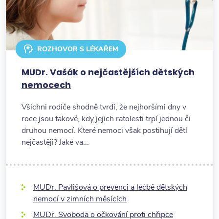
ROZHOVOR S LÉKAŘEM
MUDr. Vašák o nejčastějších dětských
nemocech
Všichni rodiče shodně tvrdí, že nejhoršími dny v
roce jsou takové, kdy jejich ratolesti trpí jednou či
druhou nemocí. Které nemoci však postihují dětí
nejčastěji? Jaké va...
MUDr. Pavlišová o prevenci a léčbě dětských
nemocí v zimních měsících
MUDr. Svoboda o očkování proti chřipce