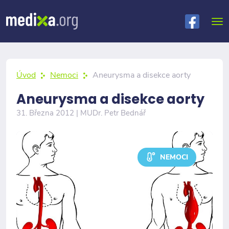
Úvod
Nemoci
Aneurysma a disekce aorty
Aneurysma a disekce aorty
31. Března 2012 | MUDr. Petr Bednář
NEMOCI